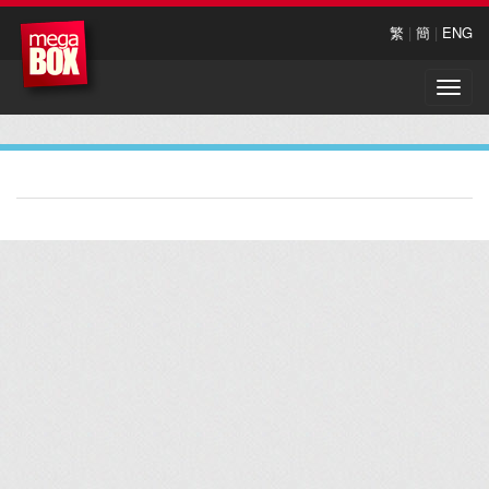
繁
|
簡
|
ENG
Toggle
naviga