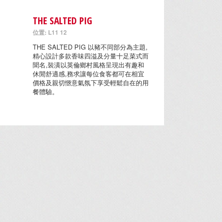
THE SALTED PIG
位置: L11 12
THE SALTED PIG 以豬不同部分為主題,
精心設計多款香味四溢及分量十足菜式而
聞名,裝潢以英倫鄉村風格呈現出有趣和
休閒舒適感,務求讓每位食客都可在相宜
價格及親切愜意氣氛下享受輕鬆自在的用
餐體驗。