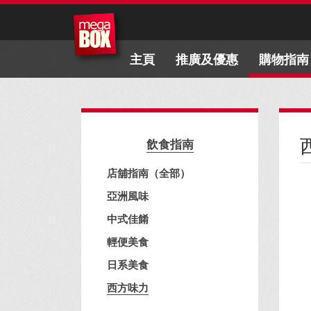
主頁
推廣及優惠
購物指南
飲食指南
店舖指南（全部）
亞洲風味
中式佳餚
輕便美食
日系美食
西方味力