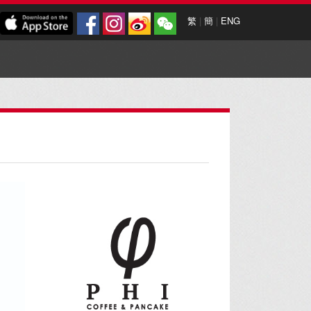
繁
|
簡
|
ENG