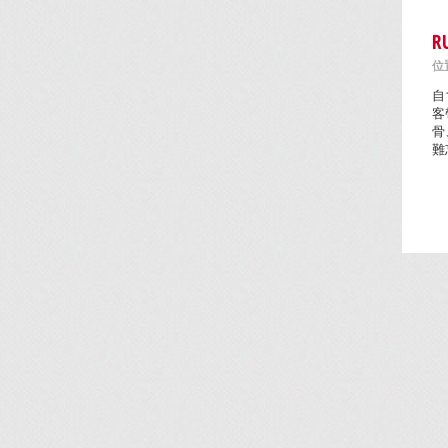
R
位置
自
客
骨
難