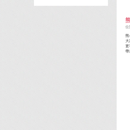
位置
熊
大
更
帶