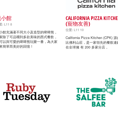
熊小館
CALIFORNIA PIZZA KITCH
(寵物友善)
: L11 8
位置: L11 10
小館充滿著不同大小及造型的啤啤熊，
家除了可品嚐到多款美味的西式餐飲，
California Pizza Kitchen (CPK
可以與可愛的啤啤熊玩樂一番，為大家
比佛利山莊，是一家領先的餐飲連
來簡單而美好的回憶！
在全球擁 有 200 多家分店，