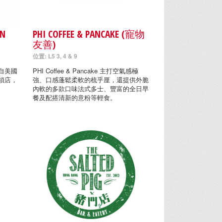
EN
PHI COFFEE & PANCAKE (寵物
友善)
位置: L5 3, 4 & 9
) 源自美國
PHI Coffee & Pancake 主打空氣感極
鎖店，
強、口感蓬鬆柔軟的梳乎厘，還提供外脆
內軟的多款口味法式多士、豐富的全日早
餐及配搭清新的意粉等輕食。