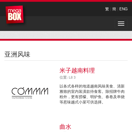
繁
|
簡
|
ENG
Toggle
naviga
亚洲风味
米子越南料理
位置: L8 3
以各式各样的地道越南风味美食、清新
雅致的室内装潢款待食客。除招牌牛肉
粉外，更有捞檬、明炉鱼、春卷及串烧
等惹味越式小菜可供选择。
曲水