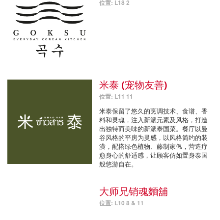
位置: L18 2
米泰 (宠物友善)
位置: L11 11
米泰保留了悠久的烹调技术、食谱、香
料和灵魂，注入新派元素及风格，打造
出独特而美味的新派泰国菜。餐厅以曼
谷风格的平房为灵感，以风格简约的装
潢，配搭绿色植物、藤制家俬，营造疗
愈身心的舒适感，让顾客仿如置身泰国
般悠游自在。
大师兄销魂麵舖
位置: L10 8 & 11