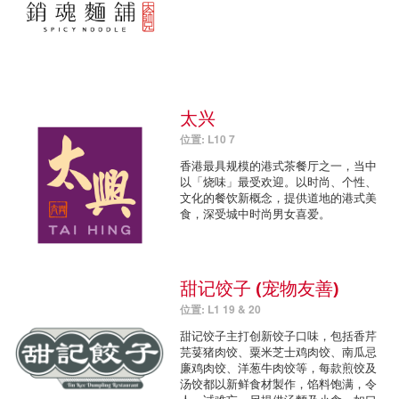
太兴
位置: L10 7
香港最具规模的港式茶餐厅之一，当中
以「烧味」最受欢迎。以时尚、个性、
文化的餐饮新概念，提供道地的港式美
食，深受城中时尚男女喜爱。
甜记饺子 (宠物友善)
位置: L1 19 & 20
甜记饺子主打创新饺子口味，包括香芹
芫荽猪肉饺、粟米芝士鸡肉饺、南瓜忌
廉鸡肉饺、洋葱牛肉饺等，每款煎饺及
汤饺都以新鲜食材製作，馅料饱满，令