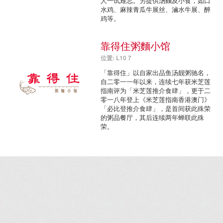
人一试难忘。另提供汤麵及小食，如口
水鸡、麻辣青瓜牛展丝、滷水牛展、醉
鸡等。
靠得住粥麵小馆
位置: L10 7
「靠得住」以自家出品鱼汤靓粥驰名，
自二零一一年以来，连续七年获米芝莲
指南评为「米芝莲推介食肆」，更于二
零一八年登上《米芝莲指南香港澳门》
「必比登推介食肆」，是首间获此殊荣
的粥品餐厅，其后连续两年蝉联此殊
荣。