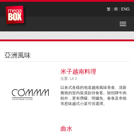
繁
|
簡
|
ENG
Toggle
naviga
亞洲風味
米子越南料理
位置: L8 3
以各式各樣的地道越南風味美食、清新
雅致的室內裝潢款待食客。除招牌牛肉
粉外，更有撈檬、明爐魚、春卷及串燒
等惹味越式小菜可供選擇。
曲水