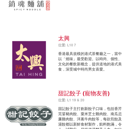
太興
位置: L10 7
香港最具規模的港式茶餐廳之一，當中
以「燒味」最受歡迎。以時尚、個性、
文化的餐飲新概念，提供道地的港式美
食，深受城中時尚男女喜愛。
甜記餃子 (寵物友善)
位置: L1 19 & 20
甜記餃子主打創新餃子口味，包括香芹
芫荽豬肉餃、粟米芝士雞肉餃、南瓜忌
廉雞肉餃、洋蔥牛肉餃等，每款煎餃及
湯餃都以新鮮食材製作，餡料飽滿，令