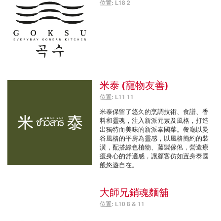
位置: L18 2
米泰 (寵物友善)
位置: L11 11
米泰保留了悠久的烹調技術、食譜、香
料和靈魂，注入新派元素及風格，打造
出獨特而美味的新派泰國菜。餐廳以曼
谷風格的平房為靈感，以風格簡約的裝
潢，配搭綠色植物、藤製傢俬，營造療
癒身心的舒適感，讓顧客仿如置身泰國
般悠遊自在。
大師兄銷魂麵舖
位置: L10 8 & 11