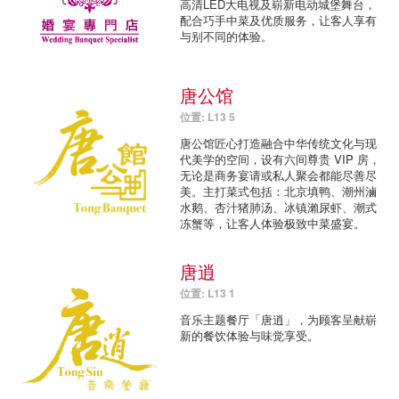
高清LED大电视及崭新电动城堡舞台，
配合巧手中菜及优质服务，让客人享有
与别不同的体验。
唐公馆
位置: L13 5
唐公馆匠心打造融合中华传统文化与现
代美学的空间，设有六间尊贵 VIP 房，
无论是商务宴请或私人聚会都能尽善尽
美。主打菜式包括：北京填鸭、潮州滷
水鹅、杏汁猪肺汤、冰镇瀨尿虾、潮式
冻蟹等，让客人体验极致中菜盛宴。
唐逍
位置: L13 1
音乐主题餐厅「唐逍」，为顾客呈献崭
新的餐饮体验与味觉享受。