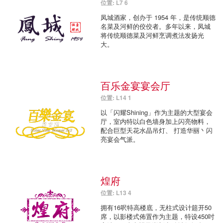
位置: L7 6
凤城酒家，创办于 1954 年，是传统顺德
名菜及河鲜的佼佼者。多年以来，凤城
将传统顺德菜及河鲜烹调煮法发扬光
大。
百乐金宴宴会厅
位置: L14 1
以「闪耀Shining」作为主题的大型宴会
厅，室内特以白色墙身加上闪亮物料，
配合巨型天花水晶吊灯、 打造华丽丶闪
亮宴会气派。
煌府
位置: L13 4
拥有16呎特高楼底，无柱式设计筵开50
席，以影楼式佈置作为主题，特设450吋