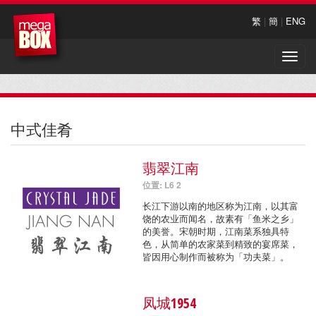
繁
|
簡
|
ENG
Toggle
naviga
中式佳肴
翡翠江南
位置: L6 2
长江下游以南的地区称为江南，以其富
饶的农业而闻名，故素有「鱼米之乡」
的美誉。宋朝时期，江南菜系独具特
色，从简单的农家菜到精致的宴席菜，
皆因用心制作而被称为「功夫菜」。
凤城1954