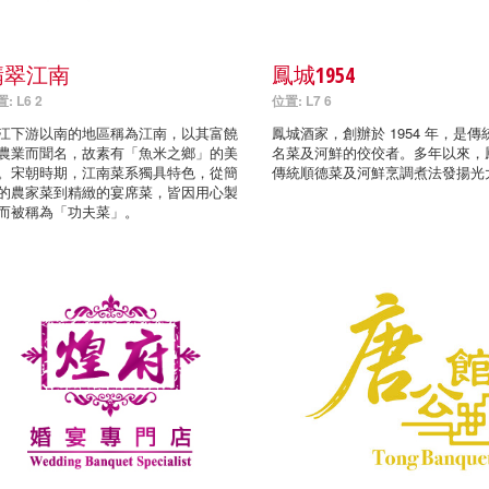
翡翠江南
鳳城1954
: L6 2
位置: L7 6
江下游以南的地區稱為江南，以其富饒
鳳城酒家，創辦於 1954 年，是傳
農業而聞名，故素有「魚米之鄉」的美
名菜及河鮮的佼佼者。多年以來，
。宋朝時期，江南菜系獨具特色，從簡
傳統順德菜及河鮮烹調煮法發揚光
的農家菜到精緻的宴席菜，皆因用心製
而被稱為「功夫菜」。