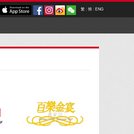
繁
|
簡
|
ENG