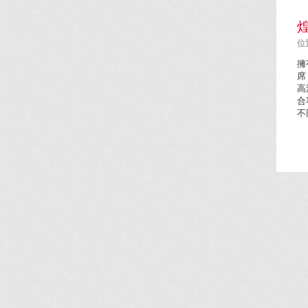
位置
擁
席
高
合
不