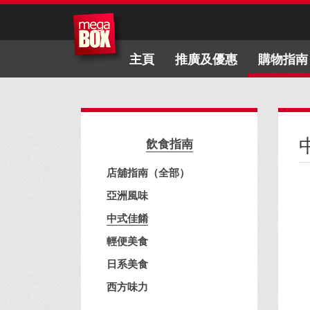
主頁
推廣及優惠
購物指南
飲食指南
店舖指南（全部）
亞洲風味
中式佳餚
輕便美食
日系美食
西方味力