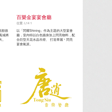
百樂金宴宴會廳
位置: L14 1
統順德
以「閃耀Shining」作為主題的大型宴會
鳳城將
廳，室內特以白色牆身加上閃亮物料，配
大。
合巨型天花水晶吊燈、 打造華麗丶閃亮
宴會氣派。