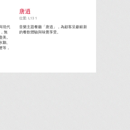
唐逍
位置: L13 1
與現代
音樂主題餐廳「唐逍」，為顧客呈獻嶄新
房，無
的餐飲體驗與味覺享受。
盡美。
水鵝、
蟹等，