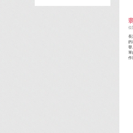
位置
長
的
譽
單
作