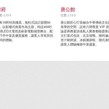
煌府
唐公館
: L13 4
位置: L13 5
有16呎特高樓底，無柱式設計筵開50
唐公館匠心打造融合中華傳統文化
，以影樓式佈置作為主題，特設450吋
美學的空間，設有六間尊貴 VIP 
清LED大電視及嶄新電動城堡舞台，配
論是商務宴請或私人聚會都能盡善
巧手中菜及優質服務，讓客人享有與別
主打菜式包括：北京填鴨、潮州滷
同的體驗。
杏汁豬肺湯、冰鎮瀨尿蝦、潮式凍
讓客人體驗極致中菜盛宴。