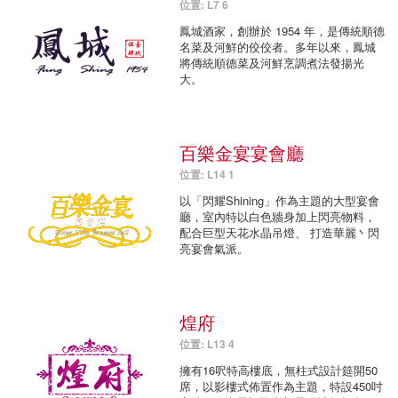
位置: L7 6
鳳城酒家，創辦於 1954 年，是傳統順德
名菜及河鮮的佼佼者。多年以來，鳳城
將傳統順德菜及河鮮烹調煮法發揚光
大。
百樂金宴宴會廳
位置: L14 1
以「閃耀Shining」作為主題的大型宴會
廳，室內特以白色牆身加上閃亮物料，
配合巨型天花水晶吊燈、 打造華麗丶閃
亮宴會氣派。
煌府
位置: L13 4
擁有16呎特高樓底，無柱式設計筵開50
席，以影樓式佈置作為主題，特設450吋