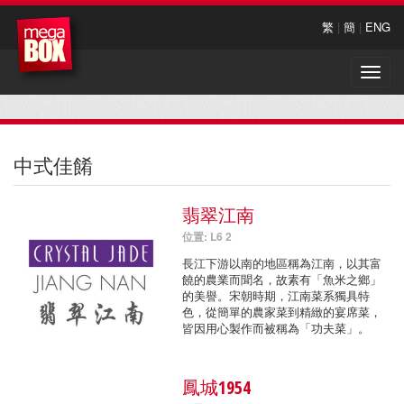
繁
|
簡
|
ENG
Toggle
naviga
中式佳餚
翡翠江南
位置: L6 2
長江下游以南的地區稱為江南，以其富
饒的農業而聞名，故素有「魚米之鄉」
的美譽。宋朝時期，江南菜系獨具特
色，從簡單的農家菜到精緻的宴席菜，
皆因用心製作而被稱為「功夫菜」。
鳳城1954