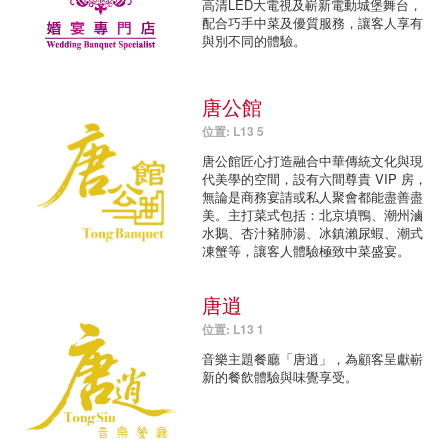
高清LED大電視及嶄新電動城堡舞台，
配合巧手中菜及優質服務，讓客人享有
與別不同的體驗。
唐公館
位置: L13 5
唐公館匠心打造融合中華傳統文化與現
代美學的空間，設有六間尊貴 VIP 房，
無論是商務宴請或私人聚會都能盡善盡
美。主打菜式包括：北京填鴨、潮州滷
水鵝、杏汁豬肺湯、冰鎮瀨尿蝦、潮式
凍蟹等，讓客人體驗極致中菜盛宴。
唐逍
位置: L13 1
音樂主題餐廳「唐逍」，為顧客呈獻嶄
新的餐飲體驗與味覺享受。