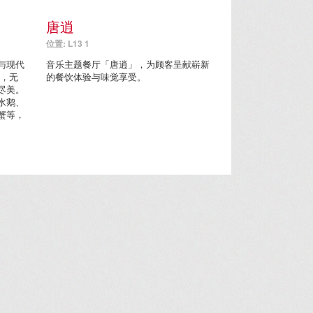
唐逍
位置: L13 1
与现代
音乐主题餐厅「唐逍」，为顾客呈献崭新
房，无
的餐饮体验与味觉享受。
尽美。
水鹅、
蟹等，