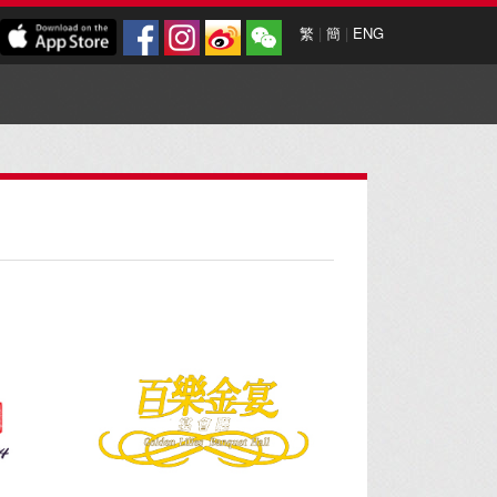
繁
|
簡
|
ENG