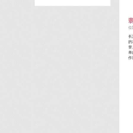
位置
长
的
誉
单
作