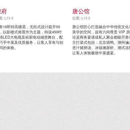
煌府
唐公馆
: L13 4
位置: L13 5
有16呎特高楼底，无柱式设计筵开50
唐公馆匠心打造融合中华传统文化
，以影楼式佈置作为主题，特设450吋
美学的空间，设有六间尊贵 VIP 
清LED大电视及崭新电动城堡舞台，配
论是商务宴请或私人聚会都能尽善
巧手中菜及优质服务，让客人享有与别
主打菜式包括：北京填鸭、潮州滷
同的体验。
杏汁猪肺汤、冰镇瀨尿虾、潮式冻
让客人体验极致中菜盛宴。