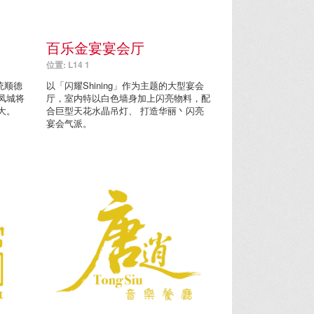
百乐金宴宴会厅
位置: L14 1
统顺德
以「闪耀Shining」作为主题的大型宴会
凤城将
厅，室内特以白色墙身加上闪亮物料，配
大。
合巨型天花水晶吊灯、 打造华丽丶闪亮
宴会气派。