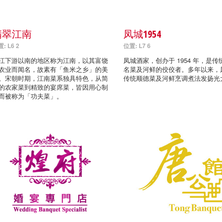
翡翠江南
凤城1954
: L6 2
位置: L7 6
江下游以南的地区称为江南，以其富饶
凤城酒家，创办于 1954 年，是传
农业而闻名，故素有「鱼米之乡」的美
名菜及河鲜的佼佼者。多年以来，
。宋朝时期，江南菜系独具特色，从简
传统顺德菜及河鲜烹调煮法发扬光
的农家菜到精致的宴席菜，皆因用心制
而被称为「功夫菜」。