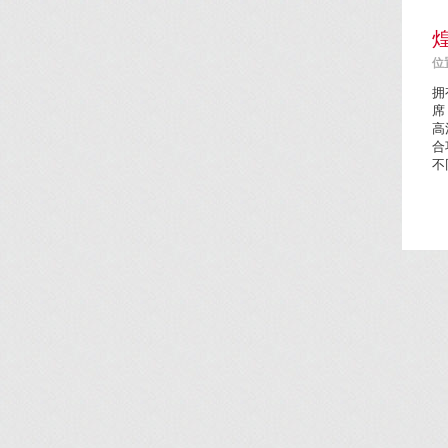
位置
拥
席
高
合
不