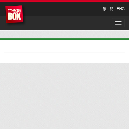
繁
|
簡
|
ENG
Toggle
naviga