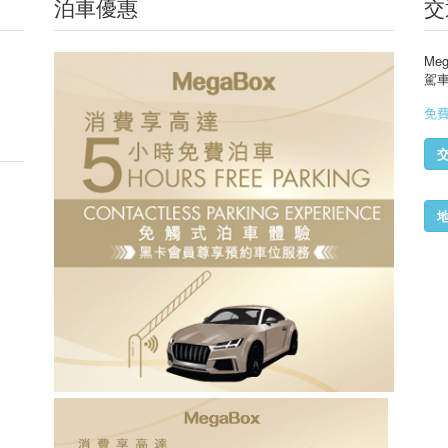
泊車優惠
交
Me
駕
免