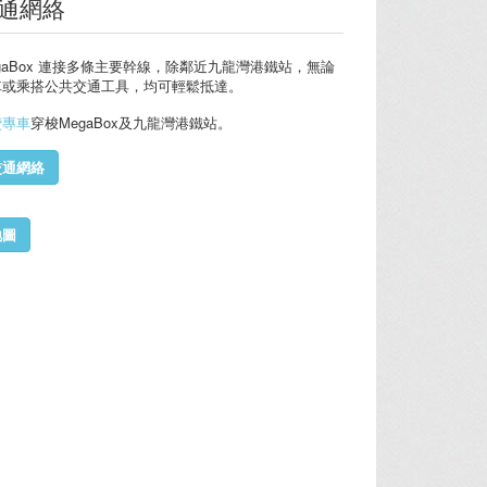
通網絡
gaBox 連接多條主要幹線，除鄰近九龍灣港鐵站，無論
車或乘搭公共交通工具，均可輕鬆抵達。
費專車
穿梭MegaBox及九龍灣港鐵站。
交通網絡
地圖