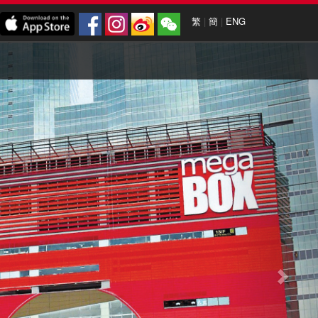
繁
|
簡
|
ENG