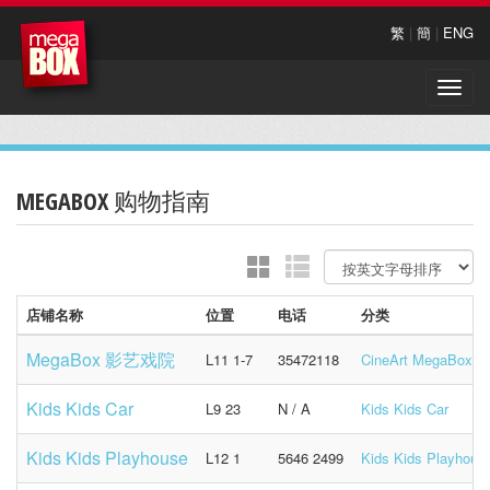
繁
|
簡
|
ENG
Toggle
naviga
MEGABOX 购物指南
店铺名称
位置
电话
分类
MegaBox 影艺戏院
L11 1-7
35472118
CineArt MegaBox
Kids Kids Car
L9 23
N / A
Kids Kids Car
Kids Kids Playhouse
L12 1
5646 2499
Kids Kids Playhous