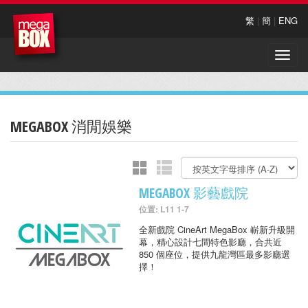
繁
|
簡
|
ENG
Toggle
naviga
MEGABOX 消閒娛樂
MEGABOX 影藝戲院
位置: L11 1-7
全新戲院 CineArt MegaBox 嶄新升級開
幕，精心設計七間特色影廳，合共近
850 個座位，提供九龍灣區最多影廳選
擇！