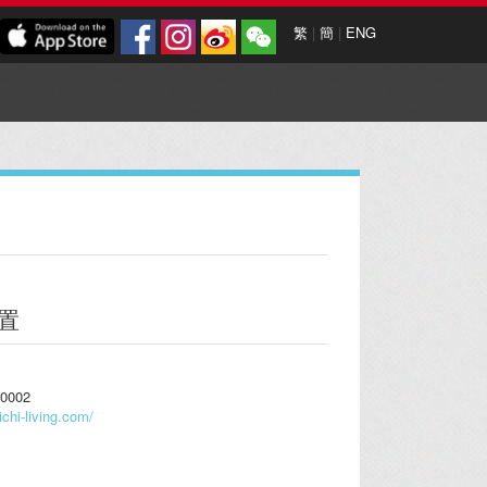
繁
|
簡
|
ENG
置
0002
ichi-living.com/