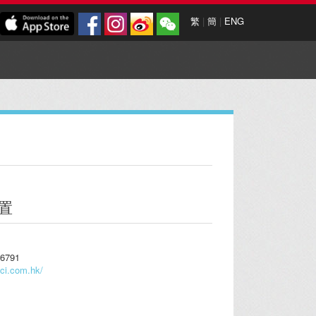
繁
|
簡
|
ENG
置
6791
cci.com.hk/