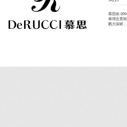
慕思由 2
将理念贯彻
戮力深耕，