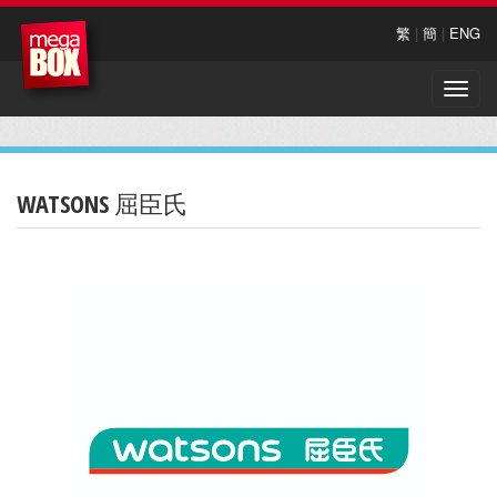
繁
|
簡
|
ENG
Toggle
naviga
WATSONS 屈臣氏