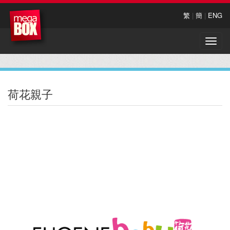
繁
|
簡
|
ENG
Toggle
naviga
荷花親子