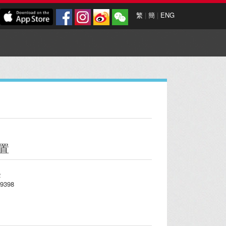
繁
|
簡
|
ENG
置
2
9398