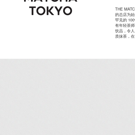
THE MA
的总店为始
罕见的 1
有年轻茶师
饮品，令人
质抹茶，在