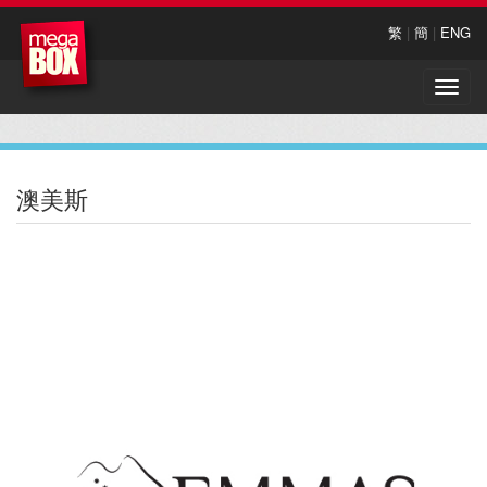
繁
|
簡
|
ENG
Toggle
naviga
澳美斯