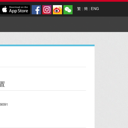
繁
|
簡
|
ENG
置
9091