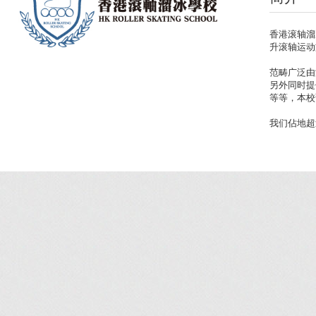
香港滚轴溜
升滚轴运动
范畴广泛由
另外同时提
等等，本校
我们佔地超