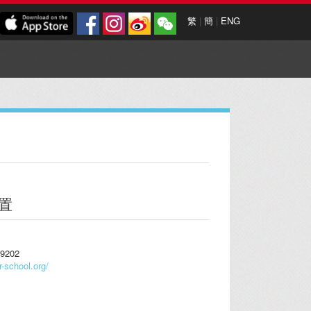
繁
|
簡
|
ENG
置
9202
er-school.org/