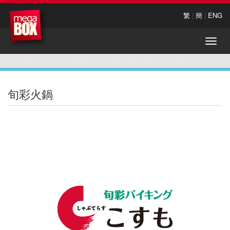
繁
|
簡
|
ENG
Toggle
naviga
旬彩火鍋