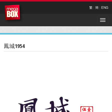
繁
|
簡
|
ENG
Toggle
naviga
鳳城1954