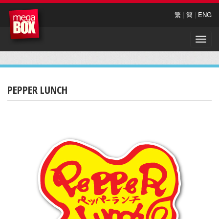
繁
|
簡
|
ENG
Toggle
naviga
PEPPER LUNCH