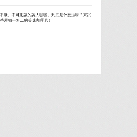
不厭、不可思議的誘人咖喱」到底是什麼滋味？來試
o 壹番屋獨一無二的美味咖喱吧！