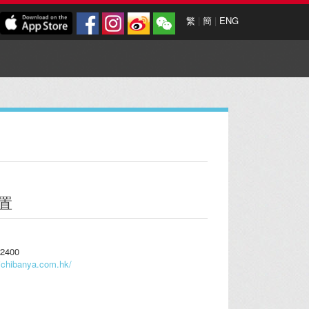
繁
|
簡
|
ENG
置
2400​
.ichibanya.com.hk/