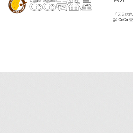
「天天吃也
試 CoC