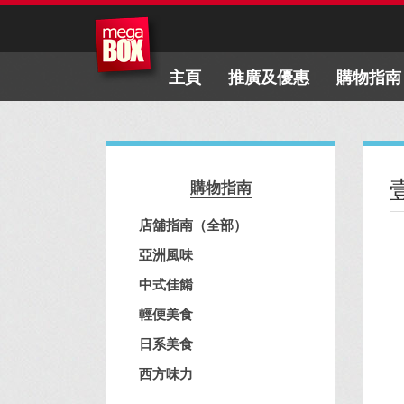
主頁
推廣及優惠
購物指南
購物指南
店舖指南（全部）
亞洲風味
中式佳餚
輕便美食
日系美食
西方味力