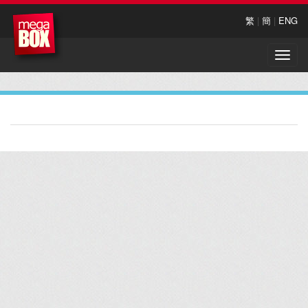
繁
|
簡
|
ENG
Toggle
naviga