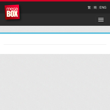
繁
|
簡
|
ENG
Toggle
naviga