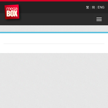
繁
|
簡
|
ENG
Toggle
naviga