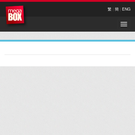
繁
|
簡
|
ENG
Toggle
naviga