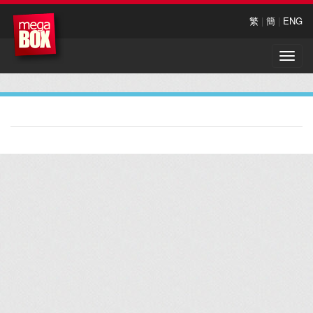
繁
|
簡
|
ENG
Toggle
naviga