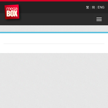
繁
|
簡
|
ENG
Toggle
naviga