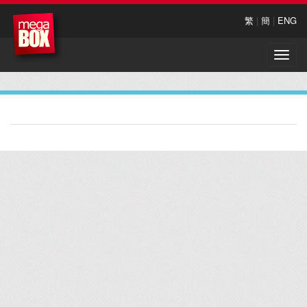
繁
|
簡
|
ENG
Toggle
naviga