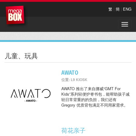
繁
|
簡
|
ENG
Toggle
naviga
儿童、玩具
AWATO
位置: L9 KIOSK
AWATO 推出了来自挪威“GMT For
Kids”系列轻便护脊书包，能帮助孩子减
轻日常背重的的负担，我们还有
Gregory 优质背包满足不同用家需求。
荷花亲子