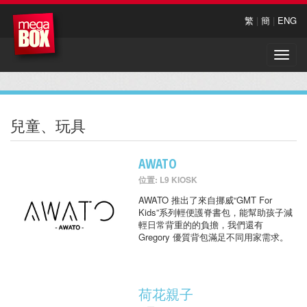
繁
|
簡
|
ENG
Toggle
naviga
兒童、玩具
AWATO
位置: L9 KIOSK
AWATO 推出了來自挪威“GMT For
Kids”系列輕便護脊書包，能幫助孩子減
輕日常背重的的負擔，我們還有
Gregory 優質背包滿足不同用家需求。
荷花親子