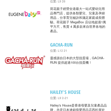
位置: L9 26
荷花親子經營全港最大一站式嬰幼兒用
品專門店，提供各類嬰兒、兒童及孕婦
用品，分享育兒秘訣和滿足家庭成長體
驗。荷花親子 MegaBox 店佔地超過1萬
平方尺，售賣 4 萬多款來自世界各地的
產品。
GACHA-RUN
位置: L12 21
靈感源自日本的大型扭蛋場，GACHA-
RUN 提供超過100台扭蛋機！
HAILEY'S HOUSE
位置: L9 2-21
Hailey's House是香港母嬰及兒童產品品
牌，亦是日本連鎖母嬰用品店西松屋於