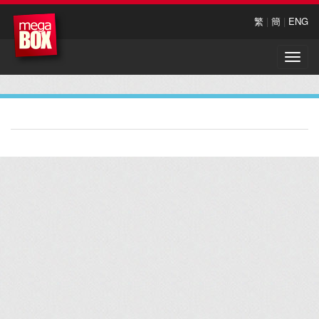
繁
|
簡
|
ENG
Toggle
naviga