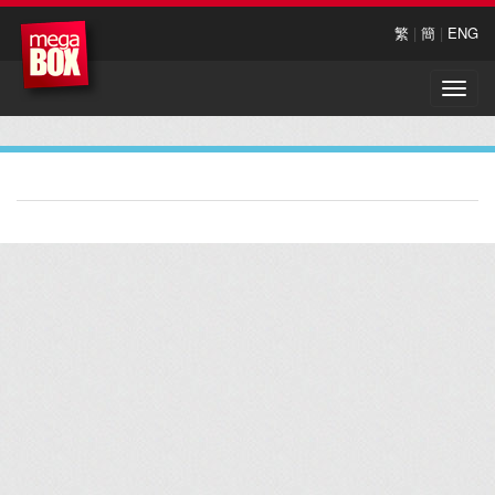
繁
|
簡
|
ENG
Toggle
naviga