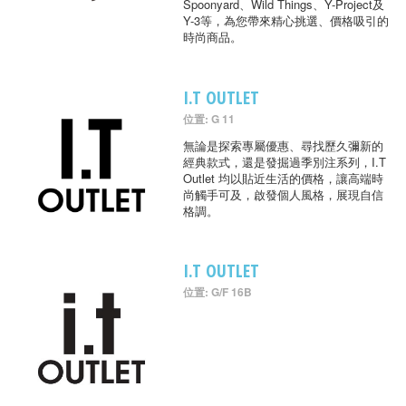
Spoonyard、Wild Things、Y-Project及
Y-3等，為您帶來精心挑選、價格吸引的
時尚商品。
I.T OUTLET
位置: G 11
無論是探索專屬優惠、尋找歷久彌新的
經典款式，還是發掘過季別注系列，I.T
Outlet 均以貼近生活的價格，讓高端時
尚觸手可及，啟發個人風格，展現自信
格調。
I.T OUTLET
位置: G/F 16B