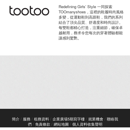
Redefining Girls’ Style 一同探索
TOOmanyshoes，這裡的鞋履時尚風格
多變，從運動鞋到高跟鞋，我們的系列
結合了頂尖品質、舒適度和時尚設計。
每雙鞋都精心打造，注重細節，確保卓
越耐用，務求令您每次的穿著體驗都能
讓感到驚艷。
簡介
/
服務
/
租務資料
/
企業廣場5期寫字樓
/
就業機會
/
聯絡我
們
/
免責條款
/
網站地圖
/
個人資料收集聲明