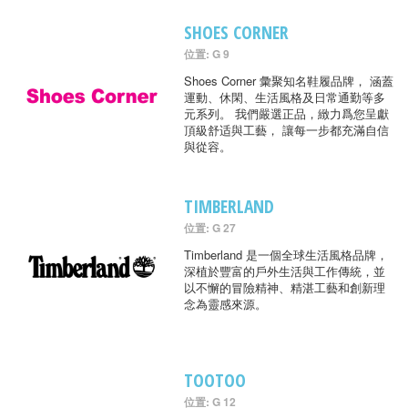
SHOES CORNER
位置: G 9
Shoes Corner 彙聚知名鞋履品牌， 涵蓋
運動、休閑、生活風格及日常通勤等多
元系列。 我們嚴選正品，緻力爲您呈獻
頂級舒适與工藝， 讓每一步都充滿自信
與從容。
TIMBERLAND
位置: G 27
Timberland 是一個全球生活風格品牌，
深植於豐富的戶外生活與工作傳統，並
以不懈的冒險精神、精湛工藝和創新理
念為靈感來源。
TOOTOO
位置: G 12