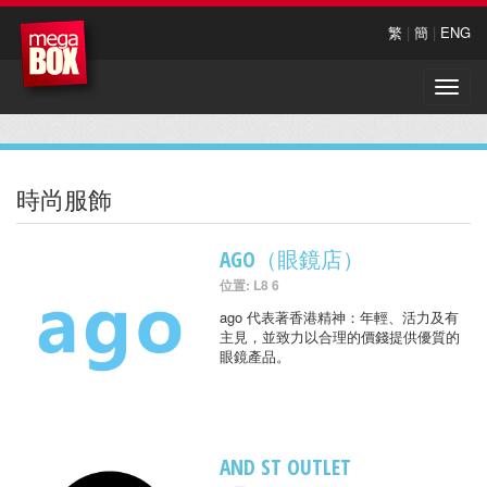
繁
|
簡
|
ENG
Toggle
naviga
時尚服飾
AGO（眼鏡店）
位置: L8 6
ago 代表著香港精神：年輕、活力及有
主見，並致力以合理的價錢提供優質的
眼鏡產品。
AND ST OUTLET