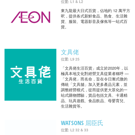
位置: L1 & L2
東九龍最大日式百貨，佔地約 12 萬平方
呎，提供各式新鮮食品、熟食、生活雜
貨、服裝、電器影音及傢俬等一站式百
貨。
文具佬
位置: L9 25
「文具佬生活百貨」成立於2020年，以
極具本地文化對經營文具從業者稱呼 —
「文具佬」而名命，旨在令日漸式微的
傳統「文具舖」加入更多產品元素，並
調整經營模式，從而提供更大眾化的一
站式購物體驗，貨品包括文具、卡通精
品、玩具遊戲、食品飲品、母嬰育兒、
生活雜貨等。
WATSONS 屈臣氏
位置: L2 32 & 33