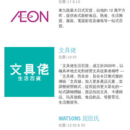
位置: L1 & L2
東九龍最大日式百貨，佔地約 12 萬平方
呎，提供各式新鮮食品、熟食、生活雜
貨、服裝、電器影音及傢俬等一站式百
貨。
文具佬
位置: L9 25
「文具佬生活百貨」成立於2020年，以
極具本地文化對經營文具從業者稱呼 —
「文具佬」而名命，旨在令日漸式微的
傳統「文具舖」加入更多產品元素，並
調整經營模式，從而提供更大眾化的一
站式購物體驗，貨品包括文具、卡通精
品、玩具遊戲、食品飲品、母嬰育兒、
生活雜貨等。
WATSONS 屈臣氏
位置: L2 32 & 33