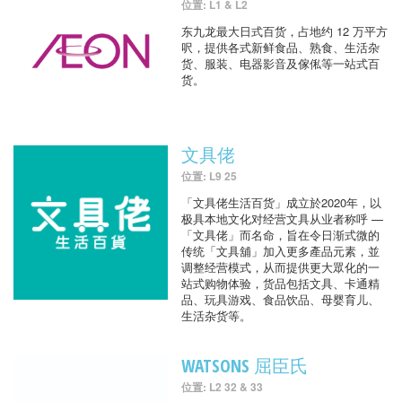
位置: L1 & L2
东九龙最大日式百货，占地约 12 万平方
呎，提供各式新鲜食品、熟食、生活杂
货、服装、电器影音及傢俬等一站式百
货。
文具佬
位置: L9 25
「文具佬生活百货」成立於2020年，以
极具本地文化对经营文具从业者称呼 —
「文具佬」而名命，旨在令日渐式微的
传统「文具舖」加入更多產品元素，並
调整经营模式，从而提供更大眾化的一
站式购物体验，货品包括文具、卡通精
品、玩具游戏、食品饮品、母婴育儿、
生活杂货等。
WATSONS 屈臣氏
位置: L2 32 & 33