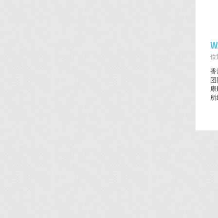
W
位置
香
团
康
所