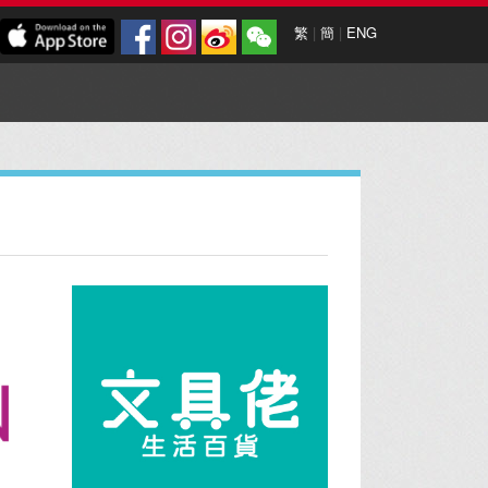
繁
|
簡
|
ENG