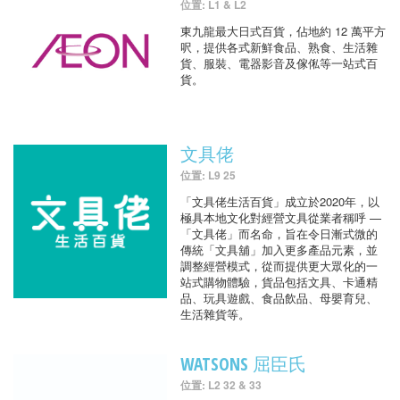
位置: L1 & L2
東九龍最大日式百貨，佔地約 12 萬平方
呎，提供各式新鮮食品、熟食、生活雜
貨、服裝、電器影音及傢俬等一站式百
貨。
文具佬
位置: L9 25
「文具佬生活百貨」成立於2020年，以
極具本地文化對經營文具從業者稱呼 —
「文具佬」而名命，旨在令日漸式微的
傳統「文具舖」加入更多產品元素，並
調整經營模式，從而提供更大眾化的一
站式購物體驗，貨品包括文具、卡通精
品、玩具遊戲、食品飲品、母嬰育兒、
生活雜貨等。
WATSONS 屈臣氏
位置: L2 32 & 33