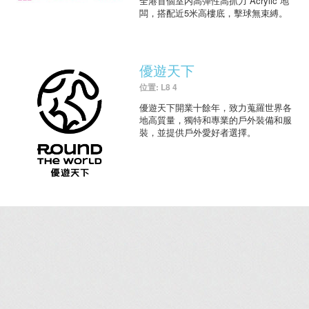
全港首個室内高彈性高抓力 Acrylic 地
闆，搭配近5米高樓底，擊球無束縛。
優遊天下
位置: L8 4
優遊天下開業十餘年，致力蒐羅世界各
地高質量，獨特和專業的戶外裝備和服
裝，並提供戶外愛好者選擇。