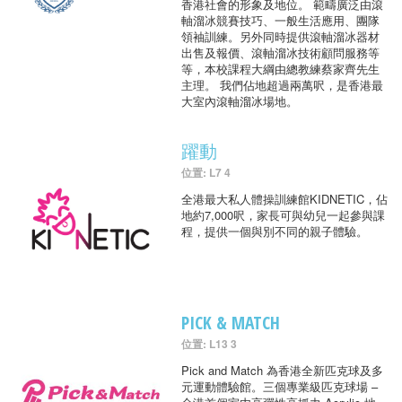
香港社會的形象及地位。 範疇廣泛由滾
軸溜冰競賽技巧、一般生活應用、團隊
領袖訓練。另外同時提供滾軸溜冰器材
出售及報價、滾軸溜冰技術顧問服務等
等，本校課程大綱由總教練蔡家齊先生
主理。 我們佔地超過兩萬呎，是香港最
大室內滾軸溜冰場地。
躍動
位置: L7 4
全港最大私人體操訓練館KIDNETIC，佔
地約7,000呎，家長可與幼兒一起參與課
程，提供一個與別不同的親子體驗。
PICK & MATCH
位置: L13 3
Pick and Match 為香港全新匹克球及多
元運動體驗館。三個專業級匹克球場 –