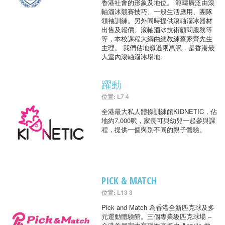
香港社會的形象及地位。 範疇廣泛由滾
軸溜冰競賽技巧、一般生活應用、團隊
領袖訓練。另外同時提供滾軸溜冰器材
出售及報價、滾軸溜冰技術顧問服務等
等，本校課程大綱由總教練蔡家齊先生
主理。 我們佔地超過兩萬呎，是香港最
大室內滾軸溜冰場地。
躍動
位置: L7 4
全港最大私人體操訓練館KIDNETIC，佔
地約7,000呎，家長可與幼兒一起參與課
程，提供一個與別不同的親子體驗。
PICK & MATCH
位置: L13 3
Pick and Match 為香港全新匹克球及多
元運動體驗館。三個專業級匹克球場 –