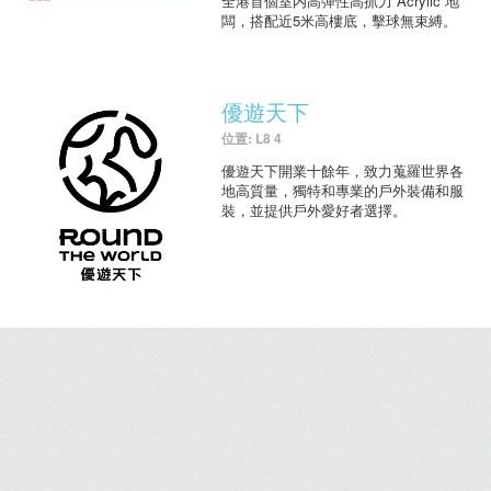
全港首個室内高彈性高抓力 Acrylic 地
闆，搭配近5米高樓底，擊球無束縛。
優遊天下
位置: L8 4
優遊天下開業十餘年，致力蒐羅世界各
地高質量，獨特和專業的戶外裝備和服
裝，並提供戶外愛好者選擇。