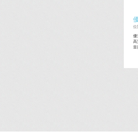
位置
優
高
並