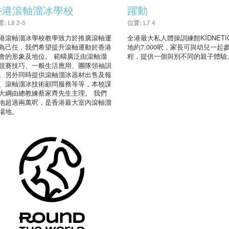
香港滾軸溜冰學校
躍動
: L8 2-5
位置: L7 4
港滾軸溜冰學校教學致力於推廣滾軸運
全港最大私人體操訓練館KIDNETI
為己任，我們希望提升滾軸運動於香港
地約7,000呎，家長可與幼兒一起
會的形象及地位。 範疇廣泛由滾軸溜
程，提供一個與別不同的親子體驗
競賽技巧、一般生活應用、團隊領袖訓
。另外同時提供滾軸溜冰器材出售及報
、滾軸溜冰技術顧問服務等等，本校課
大綱由總教練蔡家齊先生主理。 我們
地超過兩萬呎，是香港最大室內滾軸溜
場地。