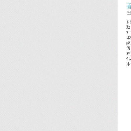
位置
香
動
社
冰
練
價
程
佔
冰