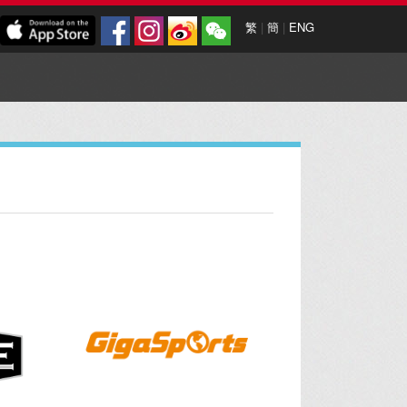
繁
|
簡
|
ENG