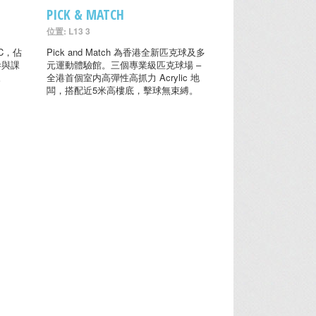
PICK & MATCH
位置: L13 3
C，佔
Pick and Match 為香港全新匹克球及多
參與課
元運動體驗館。三個專業級匹克球場 –
。
全港首個室内高彈性高抓力 Acrylic 地
闆，搭配近5米高樓底，擊球無束縛。