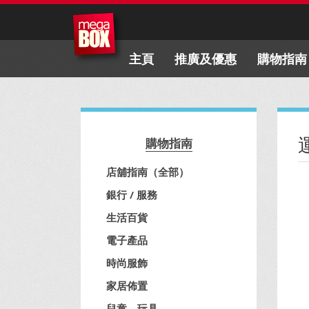
主頁
推廣及優惠
購物指南
購物指南
店舖指南（全部）
銀行 / 服務
生活百貨
電子產品
時尚服飾
家居佈置
兒童、玩具