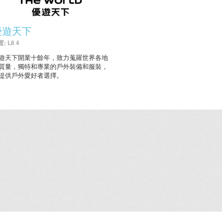
優遊天下
: L8 4
遊天下開業十餘年，致力蒐羅世界各地
質量，獨特和專業的戶外裝備和服裝，
提供戶外愛好者選擇。