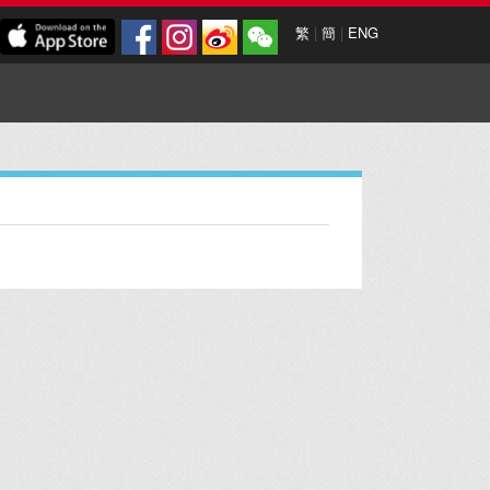
繁
|
簡
|
ENG