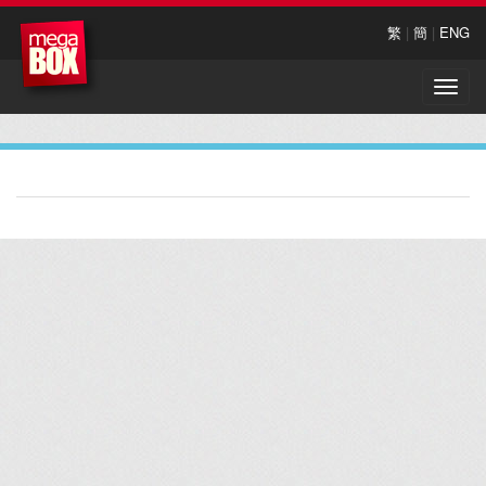
繁
|
簡
|
ENG
Toggle
naviga