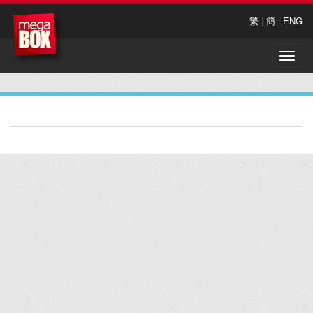
繁
|
簡
|
ENG
Toggle
naviga