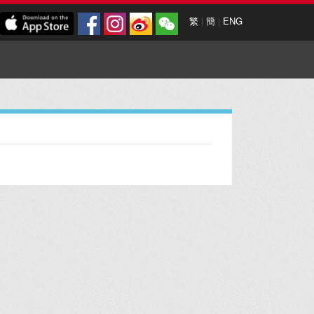
繁
|
簡
|
ENG