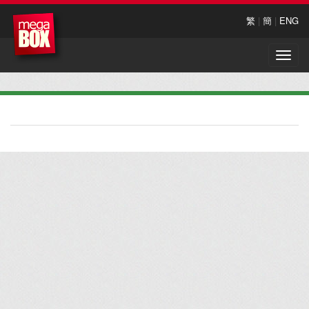
繁
|
簡
|
ENG
Toggle
naviga