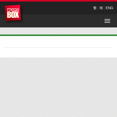
繁
|
簡
|
ENG
Toggle
naviga